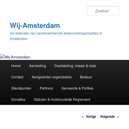
Spring
naar
Zoek
de
primaire
Wij-Amsterdam
inhoud
De federatie van samenwerkende bewonersorganisaties in
Amsterdam
Hoofdmenu
Home
Aanleiding
Doelstelling, missie & visie
Contact
Aangesloten organisaties
Bestuur
Standpunten
Partners
Gemeente & Politiek
Donaties
Statuten & Huishoudelijk Reglement
Berichtnavigatie
←
Vorige
Volgende
→